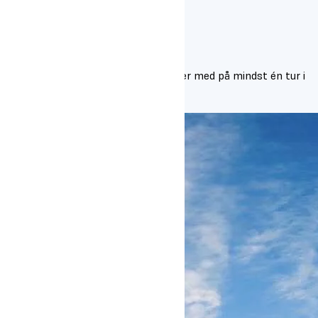
Studietur i sneen
Alle elever på Oure Efterskole kommer med på mindst én tur i
sneen i løbet af deres efterskoleår.
Læs mere om studieturen i sneen