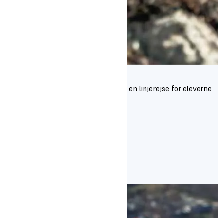
Slovenien
Turen til Slovenien foregår i april og er en linjerejse for eleverne
på følgende linjer:
Dans
Fodbold
Håndbold
Sport 360
Adventure
Outdoor
Læs mere om turen til Slovenien