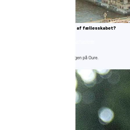
Er du klar til at blive en del af fællesskabet?
Besøg efterskolen
Tilmelding
Følg os på Instagram
Her på profilen viser vi glimt fra hverdagen på Oure.
@oureefterskole