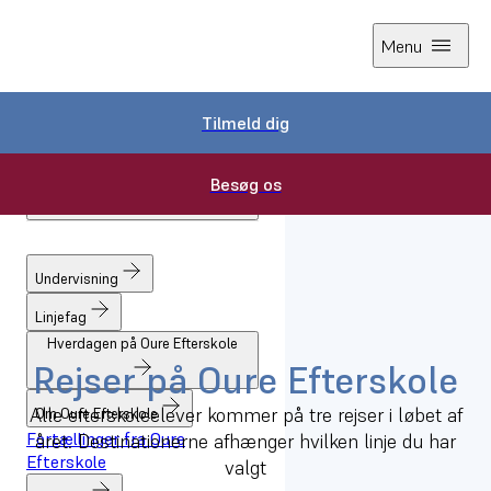
Menu
Tilmeld dig
Tilmeld dig
Besøg os
Besøg os
Forside
Undervisning
Studierejser
Undervisning
Linjefag
Hverdagen på Oure Efterskole
Rejser på Oure Efterskole
Alle efterskoleelever kommer på tre rejser i løbet af
Om Oure Efterskole
Fortællinger fra Oure
året. Destinationerne afhænger hvilken linje du har
Efterskole
valgt