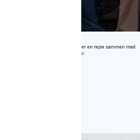
Berlin
Turen til Berlin foregår i november og er en rejse sammen med
dit team for eleverne på følgende linjer:
Dans
Fodbold
Håndbold
Sport 360
Adventure
Scenekunst
Boardsport
Sejl & Ski
Outdoor
Læs mere om turen til Berlin