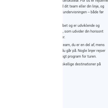
Rejserne på Oure er en stor del af dit efterskoleår. For os er rejserne
en integreret del af dine oplevelser med dit team eller din linje, og
du vil opleve, at rejserne fylder meget i undervisningen – både før
og efter rejsen.
Rejserne er med til at styrke fællesskabet og er udviklende og
inspirerende. Vi rejser til steder i Europa, som udvider din horisont
og hjælper dig til at forstå andre kulturer.
Nogle rejser foregår sammen med det team, du er en del af, mens
andre rejser er sammen med den linje, du går på. Nogle linjer rejser
til samme destination, men har forskelligt program for turen.
Du kan læse meget mere om vores forskellige destinationer på
siden her.
Destinationerne