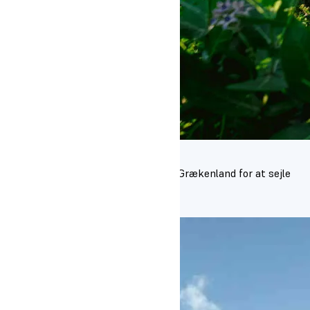
Grækenland
I april rejser eleverne på Sejl & Ski til Grækenland for at sejle
Læs mere om studieturen her